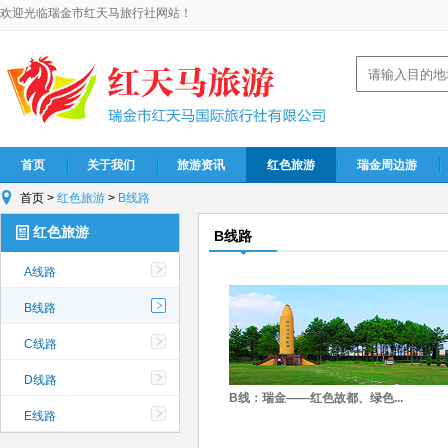
欢迎光临瑞金市红天马旅行社网站！
首页
关于我们
旅游资讯
红色旅游
瑞金周边游
首页
>
红色旅游
>
B线路
红色旅游
B线路
A线路
B线路
C线路
D线路
B线：瑞金——红色故都、绿色...
E线路