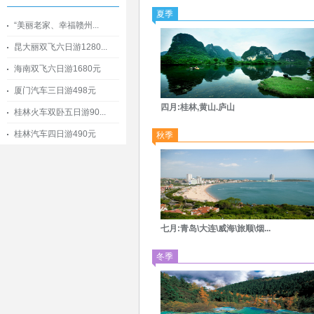
夏季
“美丽老家、幸福赣州...
昆大丽双飞六日游1280...
海南双飞六日游1680元
厦门汽车三日游498元
四月:桂林,黄山.庐山
桂林火车双卧五日游90...
桂林汽车四日游490元
秋季
七月:青岛\大连\威海\旅顺\烟...
冬季