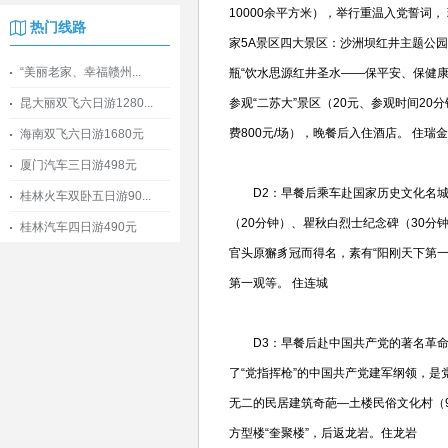
10000余平方米），举行重温入党誓词， 
热门线路
家5A景区四大景区：沙洲坝红井主题公园
“美丽老家、幸福赣州...
瓶“饮水思源红井圣水——保平安、保健康
昆大丽双飞六日游1280...
参观“二苏大”景区（20元、参观时间2
费800元/场），晚餐后入住酒店。 住瑞金
海南双飞六日游1680元
厦门汽车三日游498元
D2：早餐后乘车赴国家历史文化名城—
桂林火车双卧五日游90...
（20分钟）、瞿秋白烈士纪念碑（30分
桂林汽车四日游490元
官头原獬豸冠而得名，素有“阳刚天下第
第一观等。 住连城
D3：早餐后赴中国共产党的著名革命圣
了“党指挥枪”的中国共产党建军纲领，是
无二的民居建筑奇葩—土楼民俗文化村（9
方型楼“奎聚楼”，后返龙岩。住龙岩