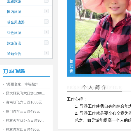
主题旅游
国内旅游
瑞金周边游
红色旅游
旅游资讯
通知公告
曾
云
热门线路
青
“美丽老家、幸福赣州...
昆大丽双飞六日游1280...
工作心得：
海南双飞六日游1680元
1. 导游工作使我自身的综合能
厦门汽车三日游498元
2. 导游工作就是要全心全意为
总之、做导游能提高一个人的综合
桂林火车双卧五日游90...
桂林汽车四日游490元